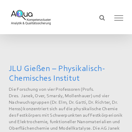
Zum
Inhalt
springen
JLU Gießen – Physikalisch-
Chemisches Institut
Die Forschung von vier Professoren (Profs.
Dres. Janek, Over, Smarsly, Mollenhauer) und vier
Nachwuchsgruppen (Dr. Elm, Dr. Gatti, Dr. Richter, Dr.
Henss) konzentriert sich auf die physikalische Chemie
des Festkörpers mit Schwerpunkten auf Festkörperionik
und Elektrochemie, funktioneller Nanomaterialien und
Oberflächenchemie und Modellkatalyse. Die AG Janek