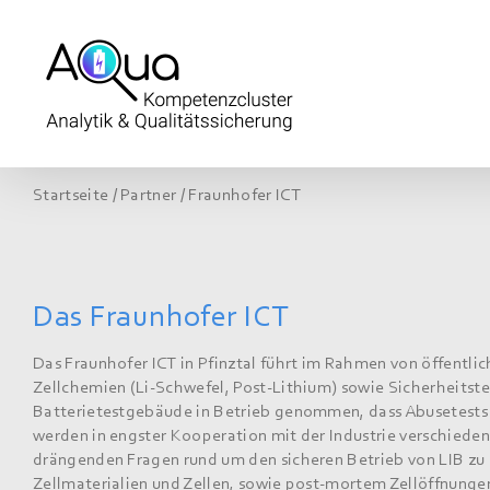
Zum
Inhalt
springen
Startseite
/
Partner
/
Fraunhofer ICT
Das Fraunhofer ICT
Das Fraunhofer ICT in Pfinztal führt im Rahmen von öffentl
Zellchemien (Li-Schwefel, Post-Lithium) sowie Sicherheitste
Batterietestgebäude in Betrieb genommen, dass Abusetests 
werden in engster Kooperation mit der Industrie verschied
drängenden Fragen rund um den sicheren Betrieb von LIB z
Zellmaterialien und Zellen, sowie post-mortem Zellöffnung