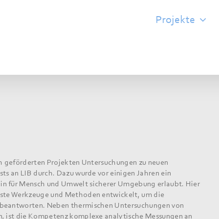
Projekte
ich geförderten Projekten Untersuchungen zu neuen
sts an LIB durch. Dazu wurde vor einigen Jahren ein
in für Mensch und Umwelt sicherer Umgebung erlaubt. Hier
enste Werkzeuge und Methoden entwickelt, um die
u beantworten. Neben thermischen Untersuchungen von
en, ist die Kompetenz komplexe analytische Messungen an