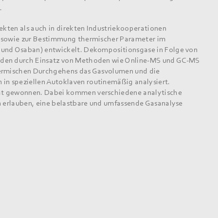
.
jekten als auch in direkten Industriekooperationen
k sowie zur Bestimmung thermischer Parameter im
 und Osaban) entwickelt. Dekompositionsgase in Folge von
rden durch Einsatz von Methoden wie Online-MS und GC-MS
hermischen Durchgehens das Gasvolumen und die
n speziellen Autoklaven routinemäßig analysiert.
Bat gewonnen. Dabei kommen verschiedene analytische
on erlauben, eine belastbare und umfassende Gasanalyse