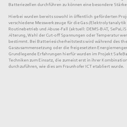
Batteriezellen durchführen zu können eine besondere Stärke
Hierbei wurden bereits sowohl in öffentlich geförderten Pro
verschiedene Messwerkzeuge für die Gas-/Elektrolytanalyti
Routinebetrieb und Abuse-Fall (aktuell: DEMS-BAT, SePaLiS
Alterung, Wahl der Cut-off Spannungen oder Temperatur we
bestimmt. Bei Batteriesicherheitstests wird während des t
Gaszusammensetzung oder die freigesetzten Energiemengen i
Grundlegende Erfahrungen hierfür wurden im Projekt Safe
Techniken zum Einsatz, die zumeist erst in ihrer Kombinati
durchzuführen, wie dies am Fraunhofer ICT etabliert wurde.