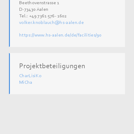
Beethovenstrasse 1
D-73430 Aalen
Tel.: +49 7361 576- 1602
volker.knoblauch@hs-aalen.de
https://www.hs-aalen.de/de/facilities/90
Projektbeteiligungen
CharLisiKo
MiCha