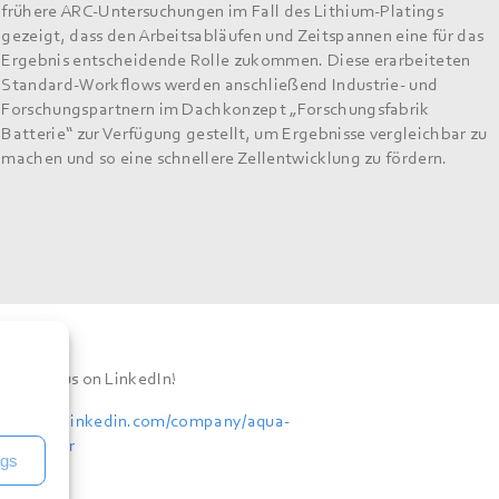
frühere ARC-Untersuchungen im Fall des Lithium-Platings
gezeigt, dass den Arbeitsabläufen und Zeitspannen eine für das
Ergebnis entscheidende Rolle zukommen. Diese erarbeiteten
Standard-Workflows werden anschließend Industrie- und
Forschungspartnern im Dachkonzept „Forschungsfabrik
Batterie“ zur Verfügung gestellt, um Ergebnisse vergleichbar zu
machen und so eine schnellere Zellentwicklung zu fördern.
Visit us on LinkedIn!
www.linkedin.com/company/
aqua-
cluster
ngs