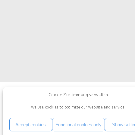
Cookie-Zustimmung verwalten
Imprint
We use cookies to optimize our website and service.
Data privacy
Cookie Policy (EU)
Accept cookies
Functional cookies only
Show setti