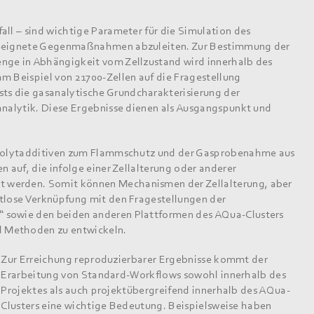
all – sind wichtige Parameter für die Simulation des
 geeignete Gegenmaßnahmen abzuleiten. Zur Bestimmung der
nge in Abhängigkeit vom Zellzustand wird innerhalb des
m Beispiel von 21700-Zellen auf die Fragestellung
s die gasanalytische Grundcharakterisierung der
analytik. Diese Ergebnisse dienen als Ausgangspunkt und
.
ktrolytadditiven zum Flammschutz und der Gasprobenahme aus
n auf, die infolge einer Zellalterung oder anderer
 werden. Somit können Mechanismen der Zellalterung, aber
htlose Verknüpfung mit den Fragestellungen der
“ sowie den beiden anderen Plattformen des AQua-Clusters
d Methoden zu entwickeln.
Zur Erreichung reproduzierbarer Ergebnisse kommt der
Erarbeitung von Standard-Workflows sowohl innerhalb des
Projektes als auch projektübergreifend innerhalb des AQua-
Clusters eine wichtige Bedeutung. Beispielsweise haben