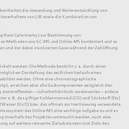
) beinhaltet die Anwendung und Weiterentwicklung von
itsverhaltens von LIB sowie die Kombination von
.
ng Rate Calorimetry) zur Bestimmung von
chen Methoden wie GC-MS und Online-MS kombiniert und so
n und der dabei involvierten Gase während der Zellöffnung
ckelt werden: Die Methode besticht v. a. durch einen
öglichen Darstellung des zeitlichen Verlaufs eines
e gebildet werden. Ohne eine chromatographische
folgt, erreichen aber alle Gaskomponenten zeitgleich den
g anzutreffenden – sicherheitskritisch unrelevanten – andere
ier z. B. das giftige Kohlenmonoxid (CO) und Stickstoff (N2)
d Wasser (H2O) bzw. das oftmals zur Inertisieurng verwendete
inlasssystem des Online-MS eine wichtige Aufgabe zu und es
g innerhalb des Projektes untersucht werden. Auch eine
 auf weitere relevante Zielsubstanzen sind Ziele des